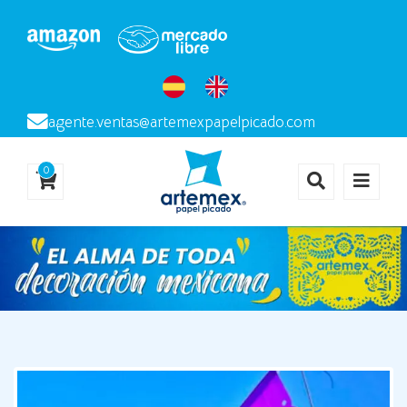
agente.ventas@artemexpapelpicado.com
0