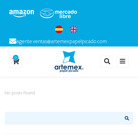
agente.ventas@artemexpapelpicado.com
0
No posts found