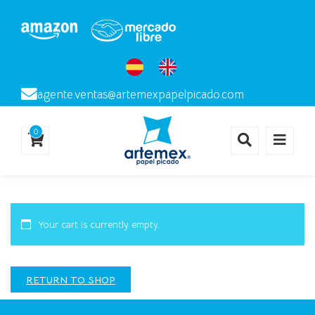
agente.ventas@artemexpapelpicado.com
0
Your cart is currently empty.
RETURN TO SHOP