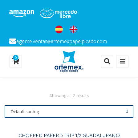
agente.ventas@artemexpapelpicado.com
0
Showing all 2 results
Default sorting
CHOPPED PAPER STRIP 1/2 GUADALUPANO