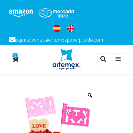
agente.ventas@artemexpapelpicado.com
0