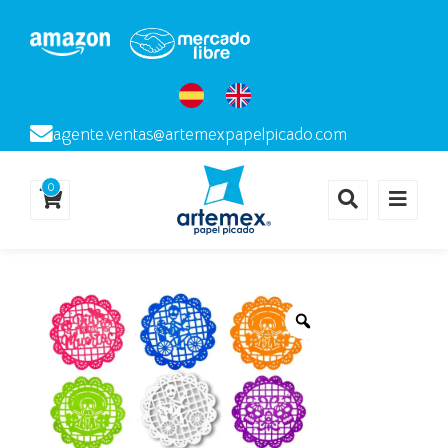
agente.ventas@artemexpapelpicado.com
0