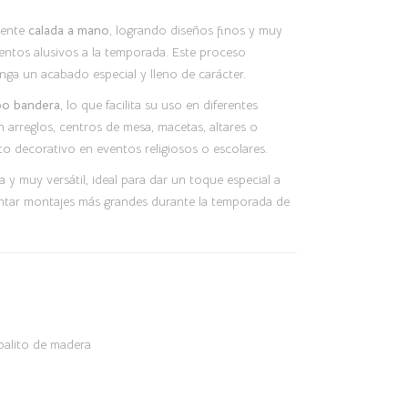
mente
calada a mano
, logrando diseños finos y muy
entos alusivos a la temporada. Este proceso
nga un acabado especial y lleno de carácter.
ipo bandera
, lo que facilita su uso en diferentes
n arreglos, centros de mesa, macetas, altares o
 decorativo en eventos religiosos o escolares.
a y muy versátil, ideal para dar un toque especial a
tar montajes más grandes durante la temporada de
 palito de madera