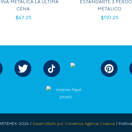
INA METALICA LA ULTIMA
ESTANDARTE 3 PERD
CENA
METALICO
$
47.25
$
110.25
s ARTEMEX-2024 |
Desarrollado por Conektica Agencia Creativa
| Polític