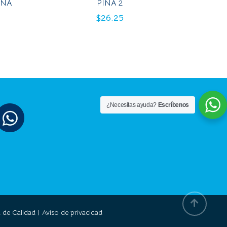
ONA
PIÑA 2
$
26.25
¿Necesitas ayuda?
Escríbenos
a de Calidad | Aviso de privacidad