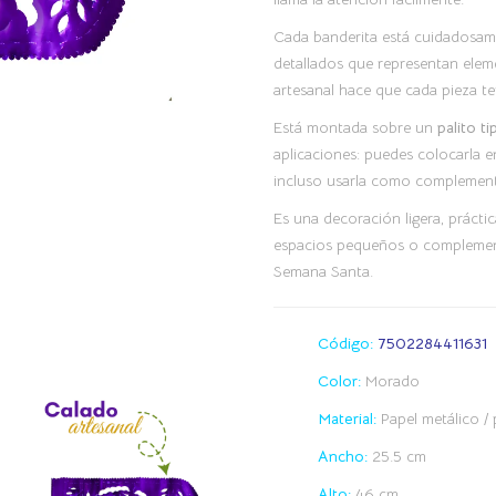
Cada banderita está cuidadosa
detallados que representan elem
artesanal hace que cada pieza te
Está montada sobre un
palito t
aplicaciones: puedes colocarla e
incluso usarla como complemento
Es una decoración ligera, práctic
espacios pequeños o complemen
Semana Santa.
Código:
7502284411631
Color:
Morado
Material:
Papel metálico /
Ancho:
25.5 cm
Alto:
46 cm