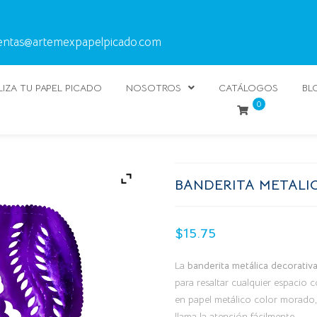
entas@artemexpapelpicado.com
IZA TU PAPEL PICADO
NOSOTROS
CATÁLOGOS
BL
0
BANDERITA METAL
$
15.75
La
banderita metálica decorati
para resaltar cualquier espacio c
en papel metálico color morado, l
llama la atención fácilmente.