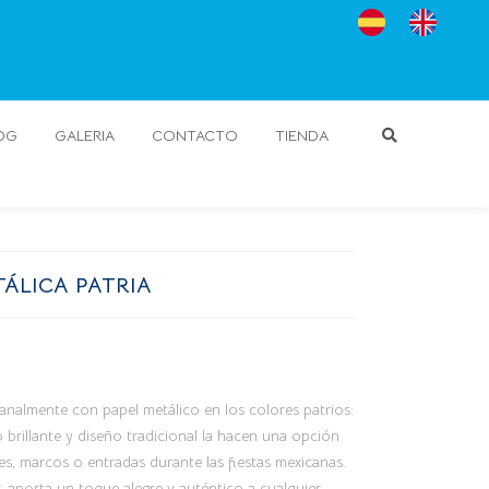
OG
GALERIA
CONTACTO
TIENDA
ÁLICA PATRIA
analmente con papel metálico en los colores patrios:
 brillante y diseño tradicional la hacen una opción
es, marcos o entradas durante las fiestas mexicanas.
lar, aporta un toque alegre y auténtico a cualquier