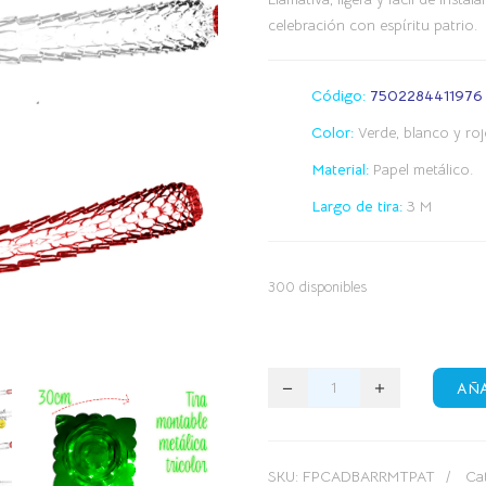
celebración con espíritu patrio.
Código:
7502284411976
Color:
Verde, blanco y roj
Material:
Papel metálico.
Largo de tira:
3 M
300 disponibles
AÑA
SKU:
FPCADBARRMTPAT
Ca