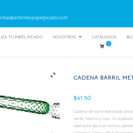
entas@artemexpapelpicado.com
IZA TU PAPEL PICADO
NOSOTROS
CATÁLOGOS
BL
0
CADENA BARRIL MET
$
41.50
Cadena de barril elaborada artes
verde, blanco y rojo. Su acabado
ideal para decorar techos, pared
Llamativa, ligera y fácil de insta