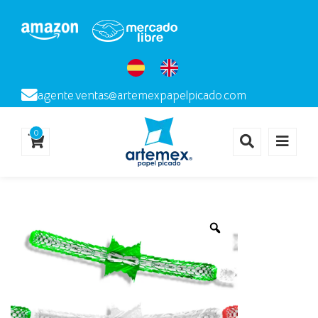
agente.ventas@artemexpapelpicado.com
0