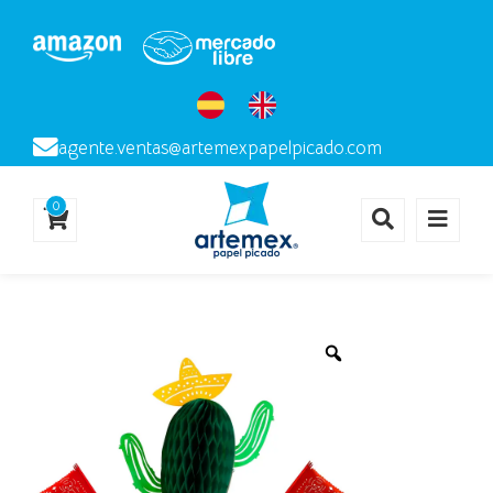
agente.ventas@artemexpapelpicado.com
0