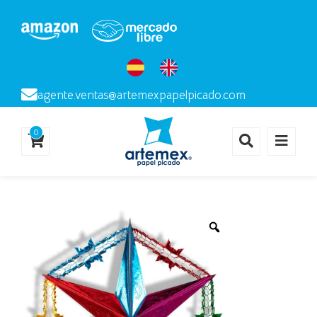
agente.ventas@artemexpapelpicado.com
0