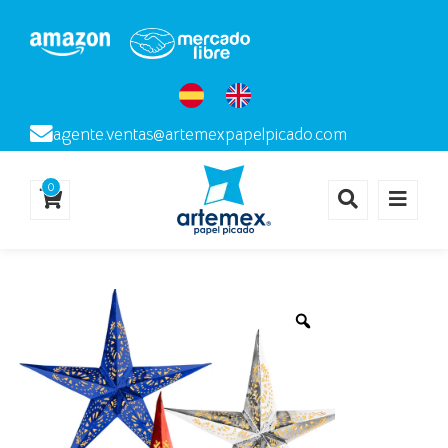
agente.ventas@artemexpapelpicado.com
0