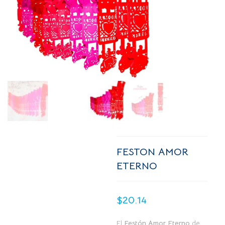
FESTON AMOR
ETERNO
$
20.14
El
Festón Amor Eterno
de