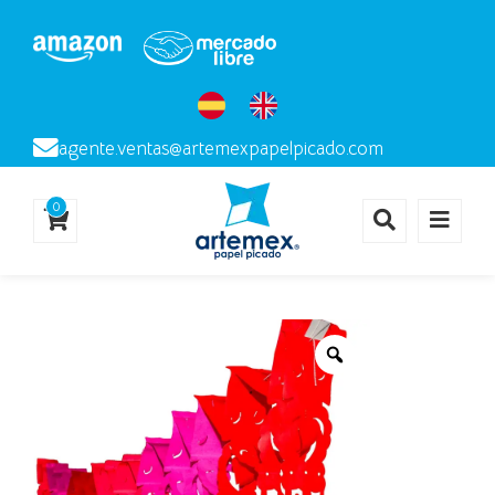
agente.ventas@artemexpapelpicado.com
0