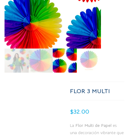
FLOR 3 MULTI
$
32.00
La
Flor Multi de Papel
es
una decoración vibrante que