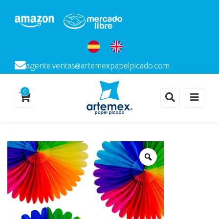
agente.ventas@artemexpapelpicado.com
0