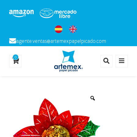
agente.ventas@artemexpapelpicado.com
0