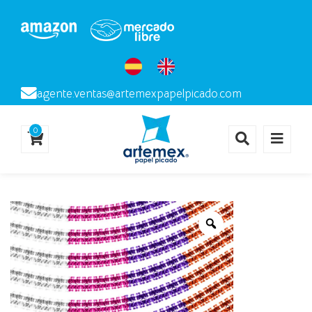
agente.ventas@artemexpapelpicado.com
0