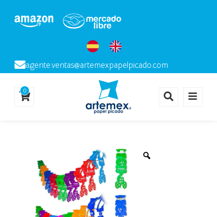
agente.ventas@artemexpapelpicado.com
0