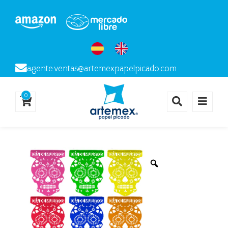
agente.ventas@artemexpapelpicado.com
0