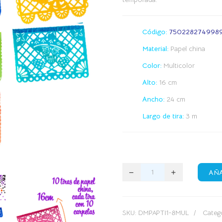
Código:
750228274998
Material:
Papel china
Color:
Multicolor
Alto:
16 cm
Ancho:
24 cm
Largo de tira:
3 m
AÑA
SKU:
DMPAPTI1-8MUL
Categ