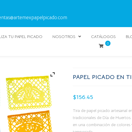
entas@artemexpapelpicado.com
IZA TU PAPEL PICADO
NOSOTROS
CATÁLOGOS
BL
0
PAPEL PICADO EN TI
$
156.45
Tira de papel picado artesanal 
tradicionales de Día de Muertos.
en una combinación de colores vi
temporada.