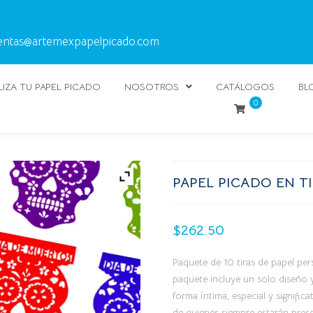
entas@artemexpapelpicado.com
IZA TU PAPEL PICADO
NOSOTROS
CATÁLOGOS
BL
0
PAPEL PICADO EN TI
$
262.50
Paquete de 10 tiras de papel per
paquete incluye un solo diseño 
forma íntima, especial y signific
de quienes siempre estarán prese