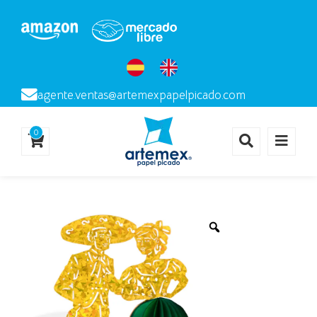
agente.ventas@artemexpapelpicado.com
0