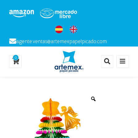
agente.ventas@artemexpapelpicado.com
0