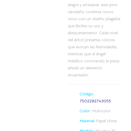
alegre y artesanal, este pino
navideño combina tonos
vivos con un diseño plegable
que facilita su uso y
almacenamiento. Cada nivel
del árbol presenta colores
que evocan las festividades,
mientras que el ángel
metálico coronando la pieza
añade un elemento
encantador.
Código:
7502282743055
Color:
Multicolor.
Material:
Papel china.
Medida:
20 cm x 29