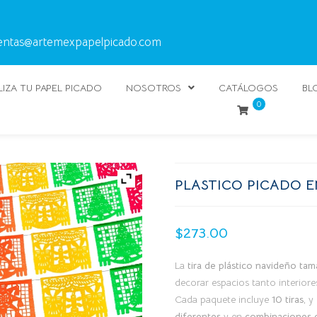
entas@artemexpapelpicado.com
IZA TU PAPEL PICADO
NOSOTROS
CATÁLOGOS
BL
0
PLASTICO PICADO E
$
273.00
La
tira de plástico navideño tam
decorar espacios tanto interiore
Cada paquete incluye
10 tiras
, y
diferentes
y en
combinaciones d