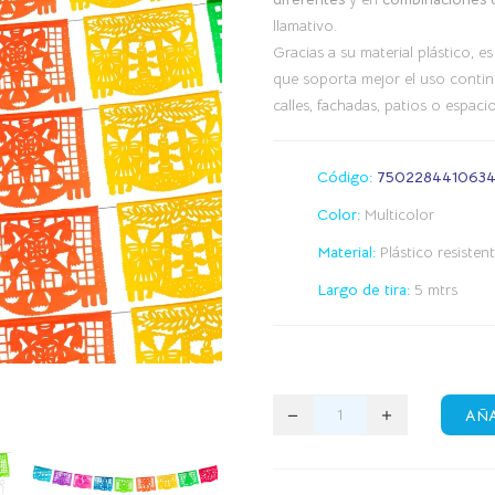
llamativo.
Gracias a su material plástico, e
que soporta mejor el uso continu
calles, fachadas, patios o espac
Código:
750228441063
Color:
Multicolor
Material:
Plástico resisten
Largo de tira:
5 mtrs
AÑA