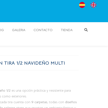
OG
GALERIA
CONTACTO
TIENDA
N TIRA 1/2 NAVIDEÑO MULTI
año 1/2
es una opción práctica y resistente para
s como exteriores.
 cada tira cuenta con
9 carpetas
, todas con
diseños
e colores vivos
que aportan un ambiente festivo y