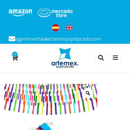
agente.ventas@artemexpapelpicado.com
0