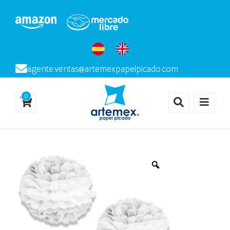
agente.ventas@artemexpapelpicado.com
0