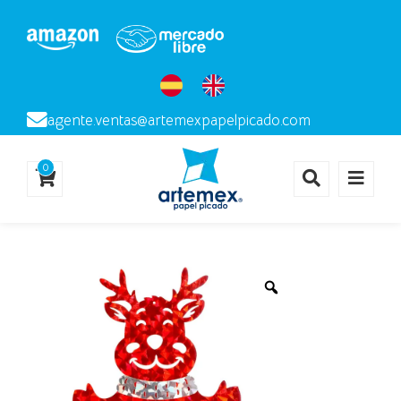
agente.ventas@artemexpapelpicado.com
0