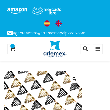
agente.ventas@artemexpapelpicado.com
0