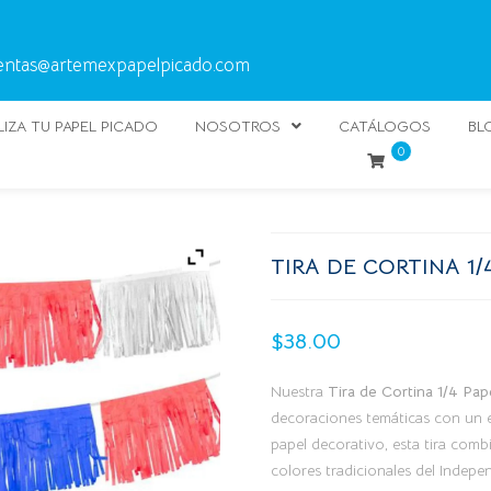
entas@artemexpapelpicado.com
IZA TU PAPEL PICADO
NOSOTROS
CATÁLOGOS
BL
0
TIRA DE CORTINA 1/
$
38.00
Nuestra
Tira de Cortina 1/4 Pap
decoraciones temáticas con un es
papel decorativo, esta tira comb
colores tradicionales del Indepe