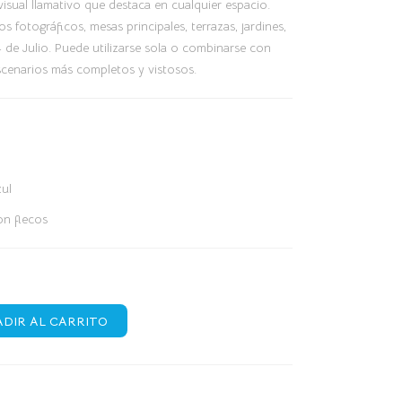
sual llamativo que destaca en cualquier espacio.
s fotográficos, mesas principales, terrazas, jardines,
4 de Julio. Puede utilizarse sola o combinarse con
scenarios más completos y vistosos.
zul
on flecos
DIR AL CARRITO