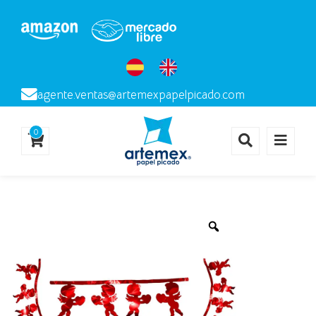
agente.ventas@artemexpapelpicado.com
0