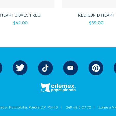
HEART DOVES 1 RED
RED CUPID HEART
$
42.00
$
39.00
vador Huixcolotla, Puebla C.P. 75440 |
249 42 5 07 72
|
Lunes a Vi
PREGUNTAS FRECUENTES