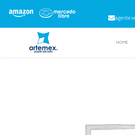
agente.v
HOME