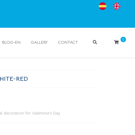
0
BLOG-EN
GALLERY
CONTACT
HITE-RED
al decoration for Valentine’s Day