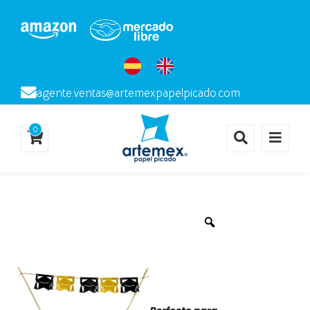
agente.ventas@artemexpapelpicado.com
0