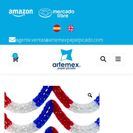
agente.ventas@artemexpapelpicado.com
0