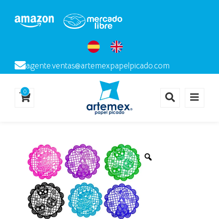
agente.ventas@artemexpapelpicado.com
0