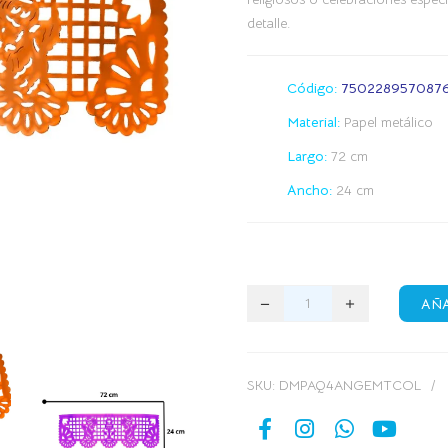
detalle.
Código:
750228957087
Material:
Papel metálico
Largo:
72 cm
Ancho:
24 cm
AÑA
SKU:
DMPAQ4ANGEMTCOL