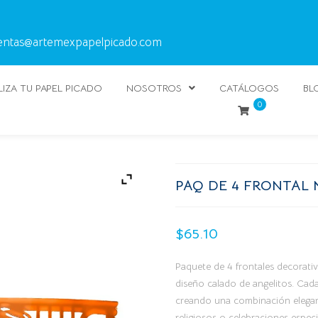
entas@artemexpapelpicado.com
IZA TU PAPEL PICADO
NOSOTROS
CATÁLOGOS
BL
0
PAQ DE 4 FRONTAL 
$
65.10
Paquete de 4 frontales decorati
diseño calado de angelitos. Cada 
creando una combinación elegante
religiosos o celebraciones espec