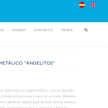
OG
GALERIA
CONTACTO
TIENDA
METÁLICO “ANGELITOS”
vos elaborados en papel metálico, con un delicado
frontal es horizontal y viene en un color diferente,
 y llamativa. Ideales para decorar altares, eventos
iales, aportando un toque artesanal y lleno de