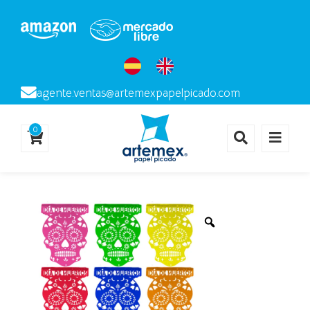
agente.ventas@artemexpapelpicado.com
0