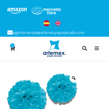
agente.ventas@artemexpapelpicado.com
0