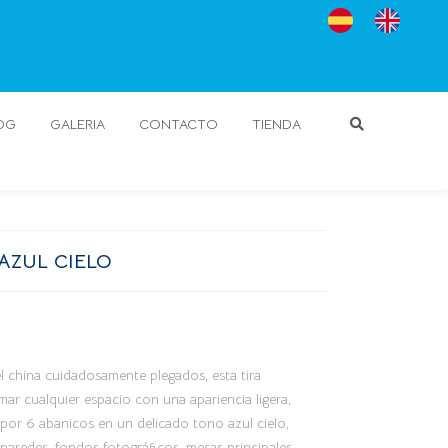
OG
GALERIA
CONTACTO
TIENDA
 AZUL CIELO
 china cuidadosamente plegados, esta tira
mar cualquier espacio con una apariencia ligera,
por 6 abanicos en un delicado tono azul cielo,
aredes, fondos fotográficos, mesas principales,