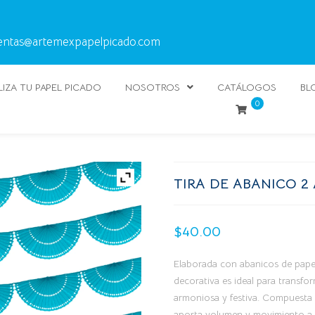
entas@artemexpapelpicado.com
IZA TU PAPEL PICADO
NOSOTROS
CATÁLOGOS
BL
0
TIRA DE ABANICO 2
$
40.00
Elaborada con abanicos de papel
decorativa es ideal para transfor
armoniosa y festiva. Compuesta 
aporta volumen y movimiento a p