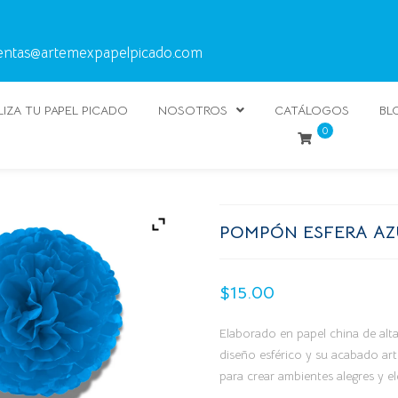
entas@artemexpapelpicado.com
IZA TU PAPEL PICADO
NOSOTROS
CATÁLOGOS
BL
0
POMPÓN ESFERA AZ
$
15.00
Elaborado en papel china de alt
diseño esférico y su acabado ar
para crear ambientes alegres y el