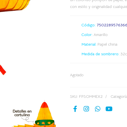
con estilo y originalidad cualqui
Código:
750228957636
Color:
Amarillo
Material:
Papel china
Medida de sombrero:
32c
Agotado
SKU:
FPSOMMEX2
Categorí