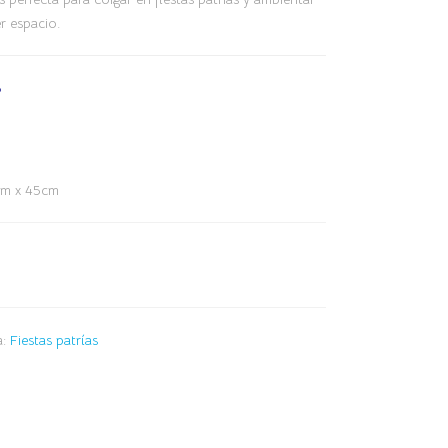
er espacio.
6
m x 45cm
a:
Fiestas patrías