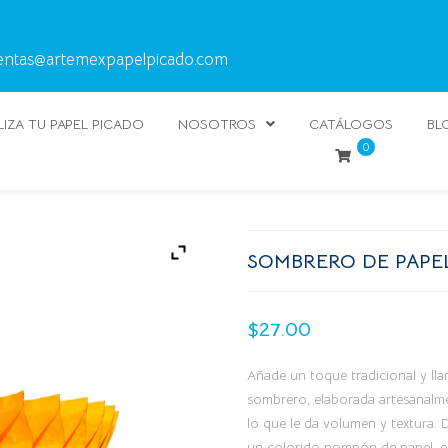
entas@artemexpapelpicado.com
IZA TU PAPEL PICADO
NOSOTROS
CATÁLOGOS
BL
0
SOMBRERO DE PAPEL
$
27.00
Añade un toque tradicional y lla
sombrero, elaborada artesanalme
lo que le da volumen y textura.
un colorido pompón de papel, es 