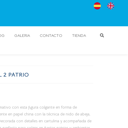
OG
GALERIA
CONTACTO
TIENDA
 2 PATRIO
mativo con esta figura colgante en forma de
nte en papel china con la técnica de nido de abeja,
 Decorada con detalles en cartulina y acompañada de
perfecta para colgar en fiestas patrias y ambientar