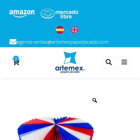
agente.ventas@artemexpapelpicado.com
0