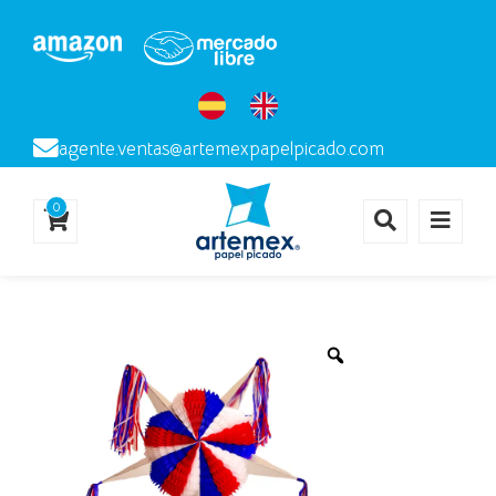
agente.ventas@artemexpapelpicado.com
0